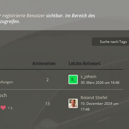
ür
registrierte Benutzer
sichtbar. Im Bereich des
zugreifen.
Suche nach Tags
Antworten
Letzte Antwort
s_johein
2
ellungen
30. März 2026 um 16:46
och
Roland Stiefel
13
10. Dezember 2024 um
3
17:48