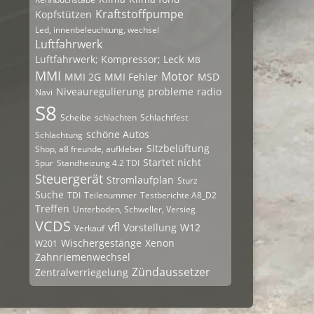
Kraftstoffpumpe
Kopfstützen
Led, innenbeleuchtung, wechsel
Luftfahrwerk
Luftfahrwerk; Kompressor; Leck
MB
MMI
Motor
MMI 2G
MMI Fehler
MSD
Niveauregulierung
probleme
radio
Navi
S8
Scheibe
schlachten
Schlachtfest
schöne Autos
Schlachtung
Sitzbelüftung
Shop, a8 freunde, aufkleber
Startet nicht
Spur
Standheizung 4.2 TDI
Steuergerät
Stromlaufplan
Sturz
Suche
TDI
Teilenummer
Testberichte A8_D2
Treffen
Unterboden, Schweller, Versieg
VCDS
vfl
Vorstellung
W12
Verkauf
Wischergestänge
Xenon
W201
Zahnriemenwechsel
Zündaussetzer
Zentralverriegelung