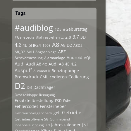
Tags
#audiblog
#Geburtstag
#D5
3.7
2.8
3D
#GeileLeute
#Jahrestreffen
...
A8
4.2
4E
5HP24
A8 D2
190E
A8D2
ABZ
A8_D2
AAH
Abgasanlage
Android
Achsvermessung
Alarmanlage
AQH
Audi
Audi A8 4e
Audi A8 4E 4.2
Auspuff
Benzinpumpe
Automatik
Bremsdruck
CML
codieren
Codierung
D2
D3
Dachträger
Drosselklappe Reinigung
Ersatzteilbestellung
ESD
Fake
Fehlercodes
Fensterheber
Getriebe
geil
Gebrauchtwagencheck
Getriebesoftware S8
Gummiband
Jahreskalender
JNL
Innenbeleuchtung led
Klima
Klima fond
Kennbuchstabe