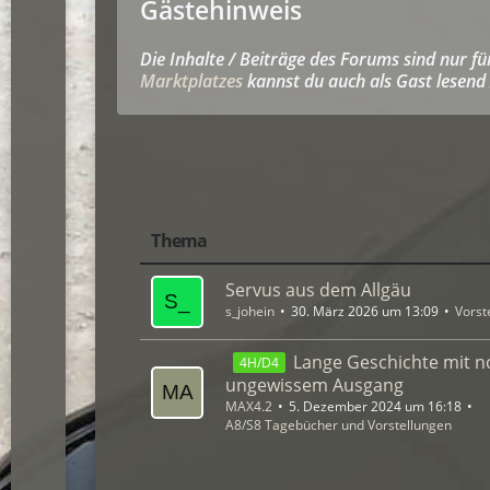
Gästehinweis
Die Inhalte / Beiträge des Forums sind nur f
Marktplatzes
kannst du auch als Gast lesend 
Thema
Servus aus dem Allgäu
s_johein
30. März 2026 um 13:09
Vorst
Lange Geschichte mit n
4H/D4
ungewissem Ausgang
MAX4.2
5. Dezember 2024 um 16:18
A8/S8 Tagebücher und Vorstellungen