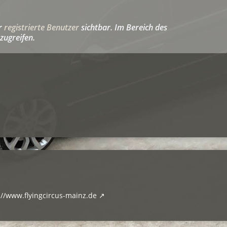
ür
registrierte Benutzer
sichtbar. Im Bereich des
zugreifen.
://www.flyingcircus-mainz.de