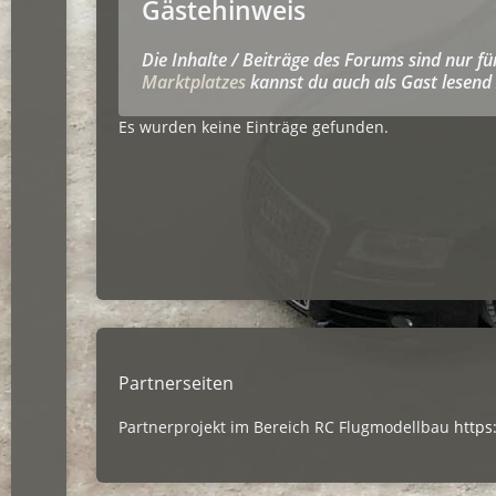
Gästehinweis
Die Inhalte / Beiträge des Forums sind nur f
Marktplatzes
kannst du auch als Gast lesend 
Es wurden keine Einträge gefunden.
Partnerseiten
Partnerprojekt im Bereich RC Flugmodellbau
https