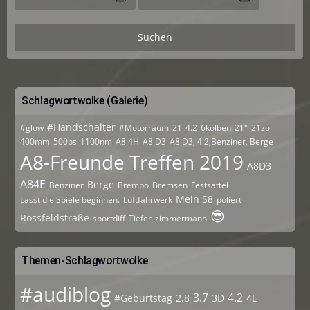
Suchen
Schlagwortwolke (Galerie)
#Handschalter
#glow
#Motorraum
21
4.2
6kolben
21"
21zoll
400mm
500ps
1100nm
A8 4H
A8 D3
A8 D3, 4.2,Benziner, Berge
A8-Freunde Treffen 2019
A8D3
A84E
Berge
Benziner
Brembo
Bremsen
Festsattel
Mein S8
Lasst die Spiele beginnen.
Luftfahrwerk
poliert
😎
Rossfeldstraße
sportdiff
Tiefer
zimmermann
Themen-Schlagwortwolke
#audiblog
3.7
4.2
#Geburtstag
2.8
3D
4E