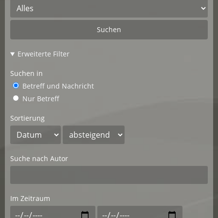
Suchen
Erweiterte Filter
Suchen in
Betreff und Nachricht
Nur Betreff
Sortierung
Suche nach Autor
Im Zeitraum