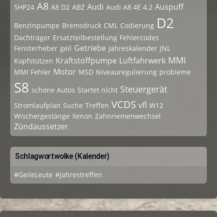
A8
Audi
Auspuff
5HP24
A8 D2
ABZ
Audi A8 4E 4.2
D2
Benzinpumpe
Bremsdruck
CML
Codierung
Dachträger
Ersatzteilbestellung
Fehlercodes
Getriebe
Fensterheber
geil
Jahreskalender
JNL
MMI
Kraftstoffpumpe
Luftfahrwerk
Kopfstützen
Motor
MMI Fehler
MSD
Niveauregulierung
probleme
S8
Steuergerät
schöne Autos
Startet nicht
VCDS
vfl
Stromlaufplan
Suche
Treffen
W12
Wischergestänge
Xenon
Zahnriemenwechsel
Zündaussetzer
Schlagwortwolke (Kalender)
#GeileLeute
#Jahrestreffen