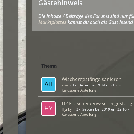
Gästehinweis
Die Inhalte / Beiträge des Forums sind nur f
Marktplatzes
kannst du auch als Gast lesend 
Thema
Wischergestänge sanieren
aha
12. Dezember 2024 um 16:52
Karosserie Abteilung
D2 FL: Scheibenwischergestänge
Hynky
27. September 2019 um 22:16
Karosserie Abteilung