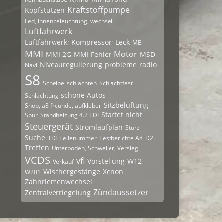
Kraftstoffpumpe
Kopfstützen
Led, innenbeleuchtung, wechsel
Luftfahrwerk
Luftfahrwerk; Kompressor; Leck
MB
MMI
Motor
MMI 2G
MMI Fehler
MSD
Niveauregulierung
probleme
radio
Navi
S8
Scheibe
schlachten
Schlachtfest
schöne Autos
Schlachtung
Sitzbelüftung
Shop, a8 freunde, aufkleber
Startet nicht
Spur
Standheizung 4.2 TDI
Steuergerät
Stromlaufplan
Sturz
Suche
TDI
Teilenummer
Testberichte A8_D2
Treffen
Unterboden, Schweller, Versieg
VCDS
vfl
Vorstellung
W12
Verkauf
Wischergestänge
Xenon
W201
Zahnriemenwechsel
Zündaussetzer
Zentralverriegelung