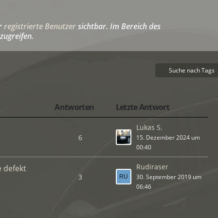
ür
registrierte Benutzer
sichtbar. Im Bereich des
zugreifen.
Suche nach Tags
Antworten
Letzte Antwort
Lukas S.
6
15. Dezember 2024 um
00:40
Rudiraser
 defekt
3
30. September 2019 um
06:46