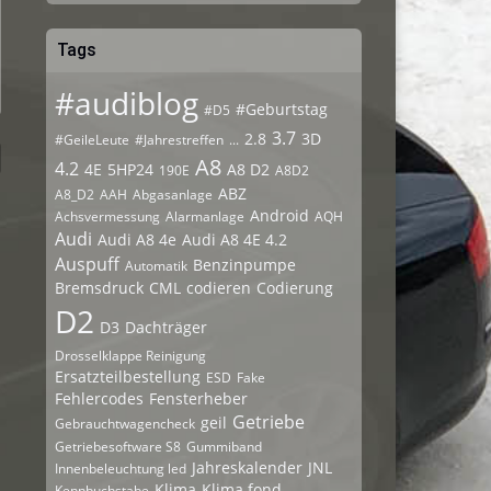
Tags
#audiblog
#Geburtstag
#D5
3.7
2.8
3D
#GeileLeute
#Jahrestreffen
...
A8
4.2
4E
5HP24
A8 D2
190E
A8D2
ABZ
A8_D2
AAH
Abgasanlage
Android
Achsvermessung
Alarmanlage
AQH
Audi
Audi A8 4e
Audi A8 4E 4.2
Auspuff
Benzinpumpe
Automatik
Bremsdruck
CML
codieren
Codierung
D2
D3
Dachträger
Drosselklappe Reinigung
Ersatzteilbestellung
ESD
Fake
Fehlercodes
Fensterheber
Getriebe
geil
Gebrauchtwagencheck
Getriebesoftware S8
Gummiband
Jahreskalender
JNL
Innenbeleuchtung led
Klima
Klima fond
Kennbuchstabe