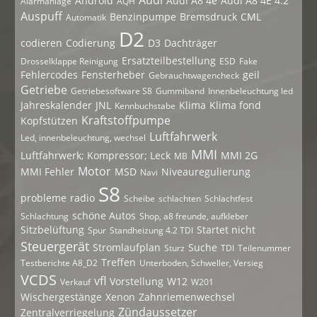
Audi
Android
Audi A8 4e
Audi A8 4E 4.2
Alarmanlage
AQH
Auspuff
Benzinpumpe
Bremsdruck
CML
Automatik
D2
codieren
Codierung
D3
Dachträger
Ersatzteilbestellung
Drosselklappe Reinigung
ESD
Fake
Fehlercodes
Fensterheber
geil
Gebrauchtwagencheck
Getriebe
Getriebesoftware S8
Gummiband
Innenbeleuchtung led
Jahreskalender
JNL
Klima
Klima fond
Kennbuchstabe
Kraftstoffpumpe
Kopfstützen
Luftfahrwerk
Led, innenbeleuchtung, wechsel
MMI
Luftfahrwerk; Kompressor; Leck
MMI 2G
MB
Motor
MMI Fehler
MSD
Niveauregulierung
Navi
S8
probleme
radio
Scheibe
schlachten
Schlachtfest
schöne Autos
Schlachtung
Shop, a8 freunde, aufkleber
Sitzbelüftung
Startet nicht
Spur
Standheizung 4.2 TDI
Steuergerät
Stromlaufplan
Suche
Sturz
TDI
Teilenummer
Treffen
Testberichte A8_D2
Unterboden, Schweller, Versieg
VCDS
vfl
Vorstellung
W12
Verkauf
W201
Wischergestänge
Xenon
Zahnriemenwechsel
Zündaussetzer
Zentralverriegelung