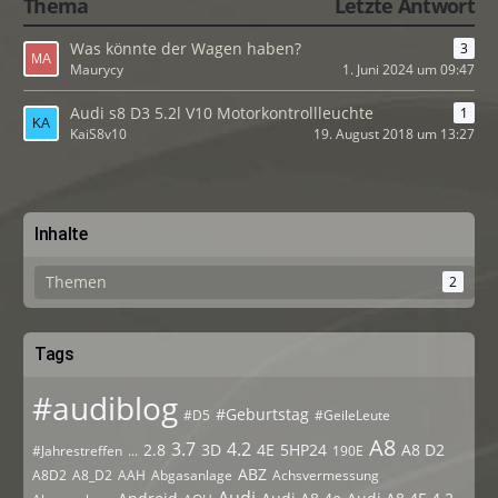
Thema
Letzte Antwort
Was könnte der Wagen haben?
3
Maurycy
1. Juni 2024 um 09:47
Audi s8 D3 5.2l V10 Motorkontrollleuchte
1
KaiS8v10
19. August 2018 um 13:27
Inhalte
Themen
2
Tags
#audiblog
#Geburtstag
#D5
#GeileLeute
A8
3.7
4.2
2.8
3D
4E
5HP24
A8 D2
#Jahrestreffen
...
190E
ABZ
A8D2
A8_D2
AAH
Abgasanlage
Achsvermessung