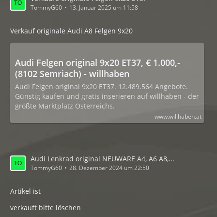
TommyG60
13. Januar 2025 um 11:58
Verkauf originale Audi A8 Felgen 9x20
Audi Felgen original 9x20 ET37, € 1.000,-
(8102 Semriach) - willhaben
Audi Felgen original 9x20 ET37. 12.489.564 Angebote.
Günstig kaufen und gratis inserieren auf willhaben - der
größte Marktplatz Österreichs.
www.willhaben.at
Audi Lenkrad original NEUWARE A4, A6 A8,...
TommyG60
28. Dezember 2024 um 22:50
Artikel ist
verkauft bitte löschen