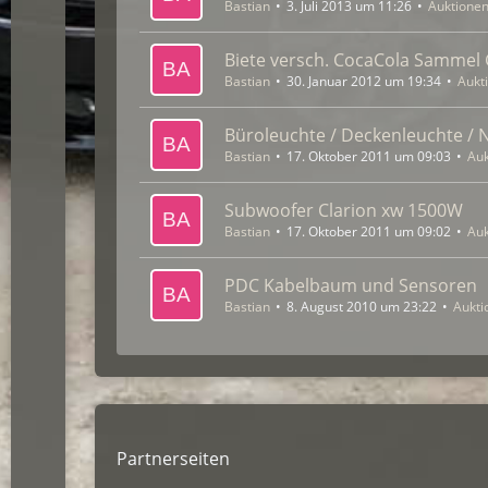
Bastian
3. Juli 2013 um 11:26
Auktionen
Biete versch. CocaCola Sammel 
Bastian
30. Januar 2012 um 19:34
Aukt
Büroleuchte / Deckenleuchte / 
Bastian
17. Oktober 2011 um 09:03
Auk
Subwoofer Clarion xw 1500W
Bastian
17. Oktober 2011 um 09:02
Auk
PDC Kabelbaum und Sensoren
Bastian
8. August 2010 um 23:22
Aukti
Partnerseiten