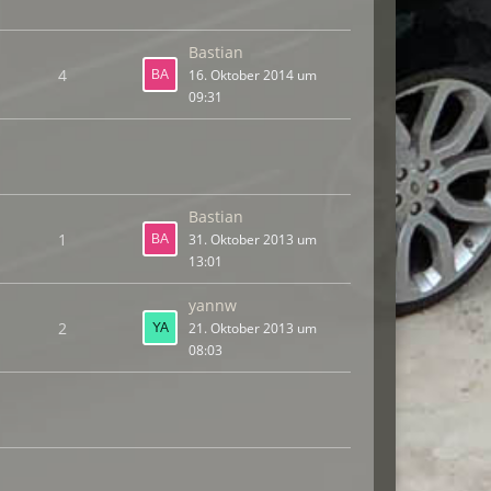
Bastian
4
16. Oktober 2014 um
09:31
Bastian
1
31. Oktober 2013 um
13:01
yannw
2
21. Oktober 2013 um
08:03