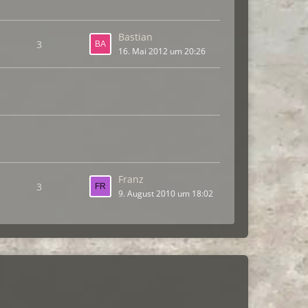
Bastian
3
16. Mai 2012 um 20:26
Franz
3
9. August 2010 um 18:02