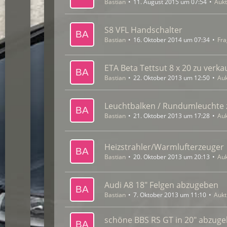
Bastian
11. August 2015 um 07:54
Aukt
S8 VFL Handschalter
Bastian
16. Oktober 2014 um 07:34
Fra
ETA Beta Tettsut 8 x 20 zu verka
Bastian
22. Oktober 2013 um 12:50
Auk
Leuchtbalken / Rundumleuchte 
Bastian
21. Oktober 2013 um 17:28
Auk
Heizstrahler/Warmlufterzeuger
Bastian
20. Oktober 2013 um 20:13
Auk
Audi A8 18" Felgen abzugeben
Bastian
7. Oktober 2013 um 11:10
Aukt
schöne BBS RS GT in 20" abzug