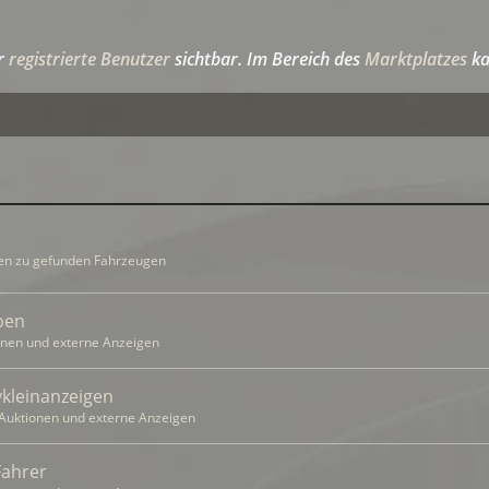
ür
registrierte Benutzer
sichtbar. Im Bereich des
Marktplatzes
ka
en zu gefunden Fahrzeugen
ben
onen und externe Anzeigen
kleinanzeigen
Auktionen und externe Anzeigen
Fahrer