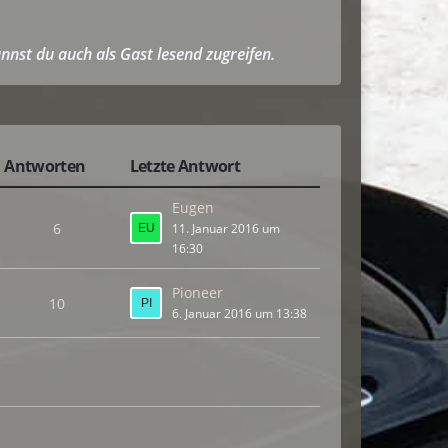
nnst du auch als Gast lesend zugreifen.
Antworten
Letzte Antwort
Eugen
6
11. Januar 2016 um
16:30
Pioneer
10
6. Januar 2016 um 13:38