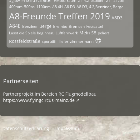
#Handschalter
#glow
#Motorraum
21
4.2
6kolben
21"
21zoll
400mm
500ps
1100nm
A8 4H
A8 D3
A8 D3, 4.2,Benziner, Berge
A8-Freunde Treffen 2019
A8D3
A84E
Berge
Benziner
Brembo
Bremsen
Festsattel
Mein S8
Lasst die Spiele beginnen.
Luftfahrwerk
poliert
😎
Rossfeldstraße
sportdiff
Tiefer
zimmermann
Partnerseiten
Partnerprojekt im Bereich RC Flugmodellbau
https://www.flyingcircus-mainz.de
Datenschutzerklärung
Impressum