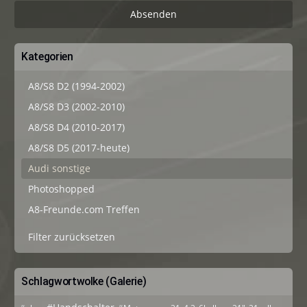
Kategorien
A8/S8 D2 (1994-2002)
A8/S8 D3 (2002-2010)
A8/S8 D4 (2010-2017)
A8/S8 D5 (2017-heute)
Audi sonstige
Photoshopped
A8-Freunde.com Treffen
Filter zurücksetzen
Schlagwortwolke (Galerie)