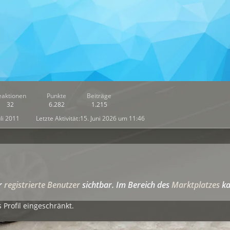
eaktionen
Punkte
Beiträge
32
6.282
1.215
uli 2011
Letzte Aktivität
15. Juni 2026 um 11:46
ür
registrierte Benutzer
sichtbar. Im Bereich des
Marktplatzes
ka
 Profil eingeschränkt.