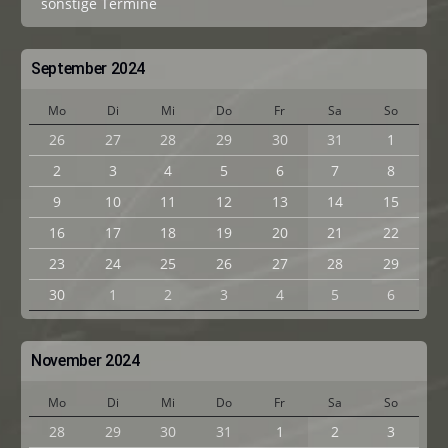
sonstige Termine
September 2024
Mo
Di
Mi
Do
Fr
Sa
So
26
27
28
29
30
31
1
2
3
4
5
6
7
8
9
10
11
12
13
14
15
16
17
18
19
20
21
22
23
24
25
26
27
28
29
30
1
2
3
4
5
6
November 2024
Mo
Di
Mi
Do
Fr
Sa
So
28
29
30
31
1
2
3