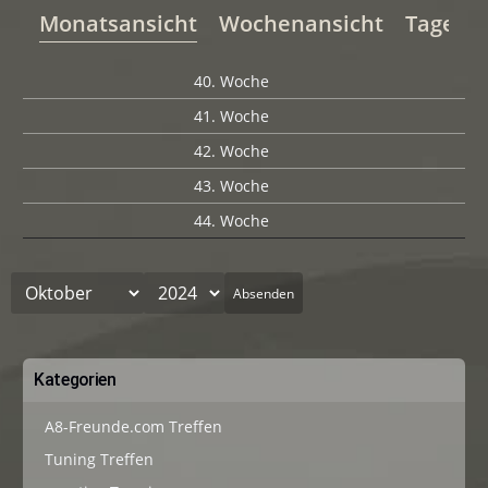
Monatsansicht
Wochenansicht
Tagesan
40. Woche
41. Woche
42. Woche
43. Woche
44. Woche
Absenden
Kategorien
A8-Freunde.com Treffen
Tuning Treffen