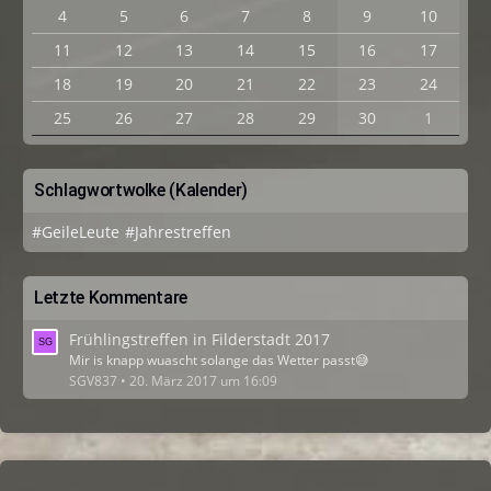
4
5
6
7
8
9
10
11
12
13
14
15
16
17
18
19
20
21
22
23
24
25
26
27
28
29
30
1
Schlagwortwolke (Kalender)
#GeileLeute
#Jahrestreffen
Letzte Kommentare
Frühlingstreffen in Filderstadt 2017
Mir is knapp wuascht solange das Wetter passt😅
SGV837
20. März 2017 um 16:09