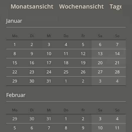
Monatsansicht
Wochenansicht
Tagesan
Januar
Mo
Di
Mi
Do
Fr
Sa
So
1
2
3
4
5
6
7
8
9
10
11
12
13
14
15
16
17
18
19
20
21
22
23
24
25
26
27
28
29
30
31
1
2
3
4
Februar
Mo
Di
Mi
Do
Fr
Sa
So
29
30
31
1
2
3
4
5
6
7
8
9
10
11