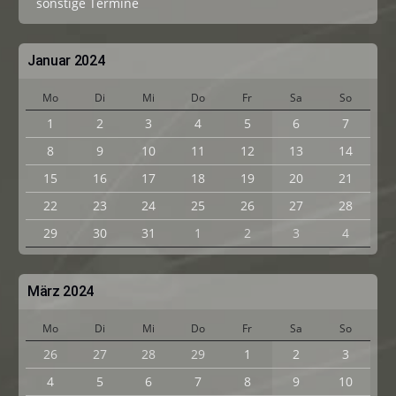
sonstige Termine
Januar 2024
Mo
Di
Mi
Do
Fr
Sa
So
1
2
3
4
5
6
7
8
9
10
11
12
13
14
15
16
17
18
19
20
21
22
23
24
25
26
27
28
29
30
31
1
2
3
4
März 2024
Mo
Di
Mi
Do
Fr
Sa
So
26
27
28
29
1
2
3
4
5
6
7
8
9
10