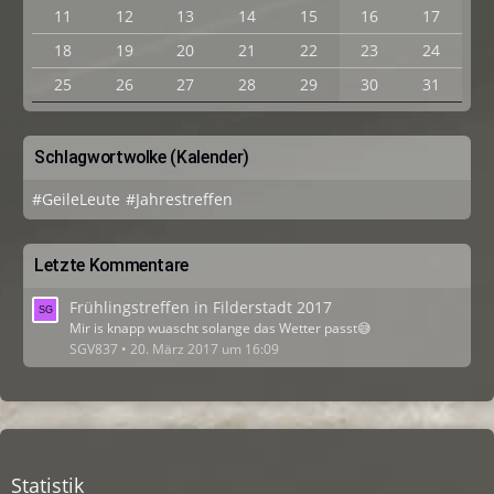
11
12
13
14
15
16
17
18
19
20
21
22
23
24
25
26
27
28
29
30
31
Schlagwortwolke (Kalender)
#GeileLeute
#Jahrestreffen
Letzte Kommentare
Frühlingstreffen in Filderstadt 2017
Mir is knapp wuascht solange das Wetter passt😅
SGV837
20. März 2017 um 16:09
Statistik