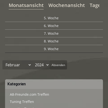
Monatsansicht
Wochenansicht
Tagesan
5. Woche
6. Woche
7. Woche
8. Woche
9. Woche
Absenden
Kategorien
A8-Freunde.com Treffen
Tuning Treffen