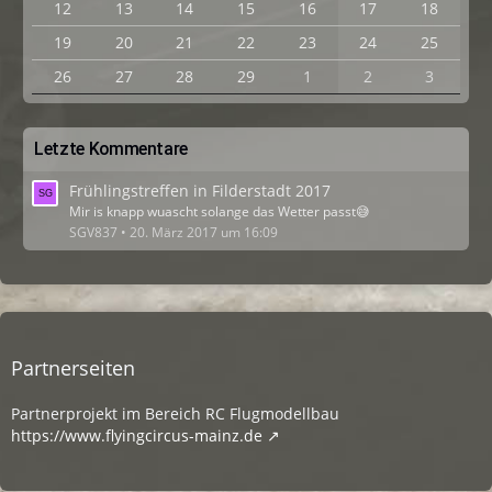
12
13
14
15
16
17
18
19
20
21
22
23
24
25
26
27
28
29
1
2
3
Letzte Kommentare
Frühlingstreffen in Filderstadt 2017
Mir is knapp wuascht solange das Wetter passt😅
SGV837
20. März 2017 um 16:09
Partnerseiten
Partnerprojekt im Bereich RC Flugmodellbau
https://www.flyingcircus-mainz.de