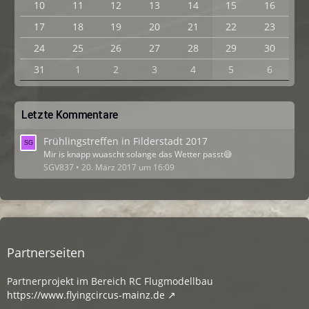
10
11
12
13
14
15
16
17
18
19
20
21
22
23
24
25
26
27
28
29
30
31
1
2
3
4
5
6
Letzte Kommentare
Frühlingstreffen in Filderstadt 2017
Mir is knapp wuascht solange das Wetter passt😅
SGV837
20. März 2017 um 16:09
Partnerseiten
Partnerprojekt im Bereich RC Flugmodellbau
https://www.flyingcircus-mainz.de