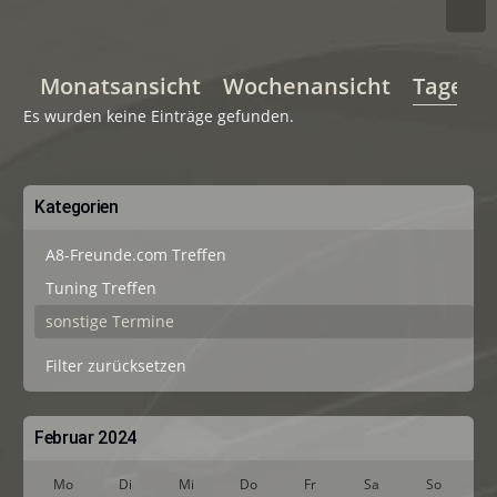
Monatsansicht
Wochenansicht
Tagesan
Es wurden keine Einträge gefunden.
Kategorien
A8-Freunde.com Treffen
Tuning Treffen
sonstige Termine
Filter zurücksetzen
Februar 2024
Mo
Di
Mi
Do
Fr
Sa
So