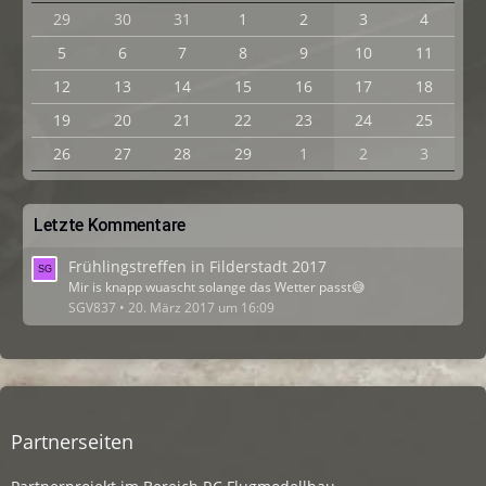
29
30
31
1
2
3
4
5
6
7
8
9
10
11
12
13
14
15
16
17
18
19
20
21
22
23
24
25
26
27
28
29
1
2
3
Letzte Kommentare
Frühlingstreffen in Filderstadt 2017
Mir is knapp wuascht solange das Wetter passt😅
SGV837
20. März 2017 um 16:09
Partnerseiten