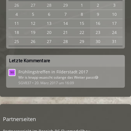
26
27
28
29
1
2
3
4
5
6
7
8
9
10
11
12
13
14
15
16
17
18
19
20
21
22
23
24
25
26
27
28
29
30
31
Letzte Kommentare
Frühlingstreffen in Filderstadt 2017
Mir is knapp wuascht solange das Wetter passt😅
SGV837
20. März 2017 um 16:09
Partnerseiten