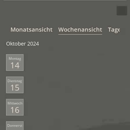
Monatsansicht
Wochenansicht
Tagesan
Oktober 2024
Montag
14
Dienstag
15
Mittwoch
16
Donnerst