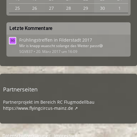
25
26
27
28
29
30
1
Letzte Kommentare
Frühlingstreffen in Filderstadt 2017
Mir is knapp wuascht solange das Wetter passt😅
SGV837
20. März 2017 um 16:09
Partnerseiten
Partnerprojekt im Bereich RC Flugmodellbau
https://www.flyingcircus-mainz.de
Datenschutzerklärung
Impressum