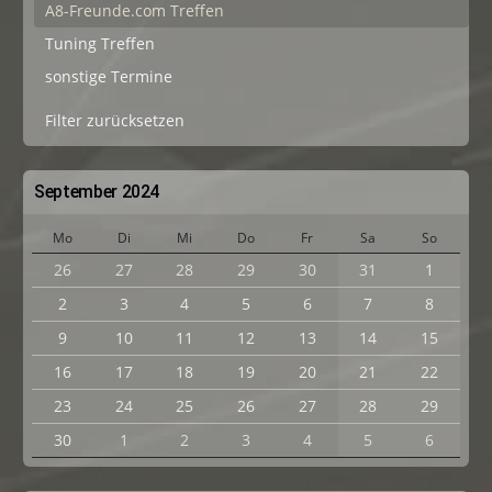
A8-Freunde.com Treffen
Tuning Treffen
sonstige Termine
Filter zurücksetzen
September 2024
Mo
Di
Mi
Do
Fr
Sa
So
26
27
28
29
30
31
1
2
3
4
5
6
7
8
9
10
11
12
13
14
15
16
17
18
19
20
21
22
23
24
25
26
27
28
29
30
1
2
3
4
5
6