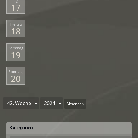
ag
17
Freitag
18
Samstag
19
Sonntag
20
Absenden
Kategorien