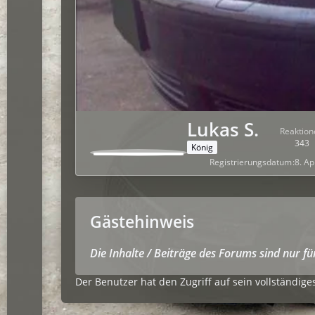
Lukas S.
Reaktion
343
König
Registrierungsdatum
8. Ap
Gästehinweis
Die Inhalte / Beiträge des Forums sind nur f
Der Benutzer hat den Zugriff auf sein vollständiges