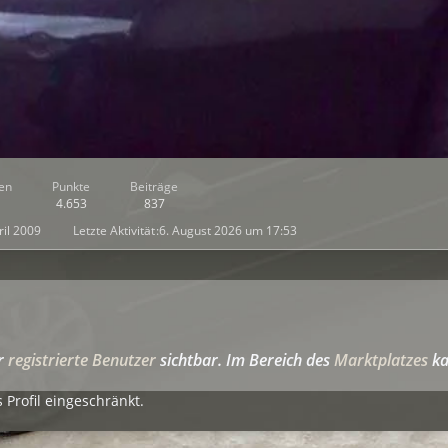
en
Punkte
Beiträge
4.653
837
ril 2009
Letzte Aktivität
6. August 2026 um 17:53
ür
registrierte Benutzer
sichtbar. Im Bereich des
Marktplatzes
ka
 Profil eingeschränkt.