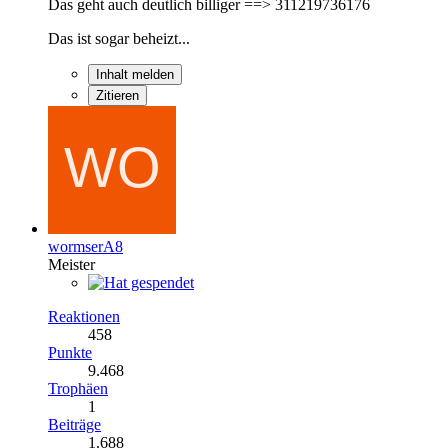
Das geht auch deutlich billiger ==> 311219736176
Das ist sogar beheizt...
Inhalt melden
Zitieren
wormserA8
Meister
Reaktionen
458
Punkte
9.468
Trophäen
1
Beiträge
1.688