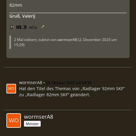
82mm
Gruß, Valerij
2 Mal editiert, zuletzt von
wormserA8
(
2. Dezember 2025 um
15:29
)
wormserA8
28. Oktober 2025 um 06:36
Hat den Titel des Themas von „Radlager 92mm SKF“
zu „Radlager 82mm SKF“ geändert.
wormserA8
Meister