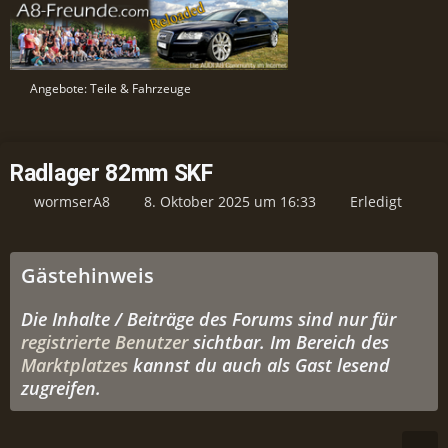
Angebote: Teile & Fahrzeuge
Radlager 82mm SKF
wormserA8
8. Oktober 2025 um 16:33
Erledigt
Gästehinweis
Die Inhalte / Beiträge des Forums sind nur für
registrierte Benutzer
sichtbar. Im Bereich des
Marktplatzes
kannst du auch als Gast lesend
zugreifen.