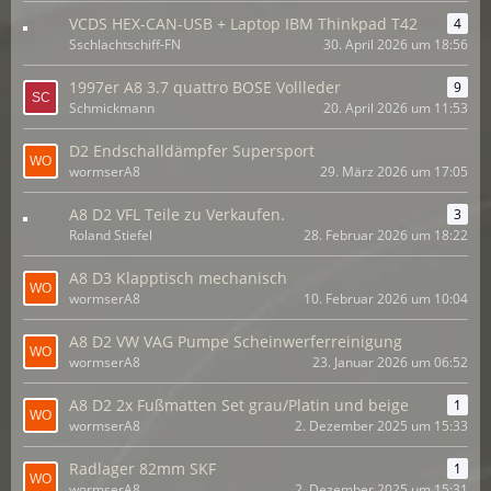
VCDS HEX-CAN-USB + Laptop IBM Thinkpad T42
4
Sschlachtschiff-FN
30. April 2026 um 18:56
1997er A8 3.7 quattro BOSE Vollleder
9
Schmickmann
20. April 2026 um 11:53
D2 Endschalldämpfer Supersport
wormserA8
29. März 2026 um 17:05
A8 D2 VFL Teile zu Verkaufen.
3
Roland Stiefel
28. Februar 2026 um 18:22
A8 D3 Klapptisch mechanisch
wormserA8
10. Februar 2026 um 10:04
A8 D2 VW VAG Pumpe Scheinwerferreinigung
wormserA8
23. Januar 2026 um 06:52
A8 D2 2x Fußmatten Set grau/Platin und beige
1
wormserA8
2. Dezember 2025 um 15:33
Radlager 82mm SKF
1
wormserA8
2. Dezember 2025 um 15:31