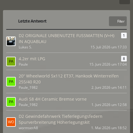
Letzte Antwort
Filter
D2 ORIGINALE UNBENUTZTE FUSSMATTEN (V+H)
1
IN AQUABLAU
Lukas S.
15. Juli 2026 um 17:33
4.2er mit LPG
8
Paule
15. Juni 2026 um 17:04
20“ Wheelworld 5x112 ET37, Hankook Winterreifen
255/40 R20
Paule_1982
2. Juni 2026 um 14:11
Audi S8 4H Ceramic Bremse vorne
Paule_1982
1. Juni 2026 um 12:58
D2 Gewindefahrwerk Tieferlegungsfedern
Spurverbreiterung Höherlegungskit
wormserA8
1. Mai 2026 um 18:52