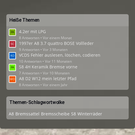
Heiße Themen
4.2er mit LPG
8 Antworten
Vor einem Monat
1997er A8 3.7 quattro BOSE Vollleder
9 Antworten
Vor 3 Monaten
VCDS Fehler auslesen, löschen, codieren
10 Antworten
Vor 11 Monaten
S8 4H Keramik Bremse vorne
7 Antworten
Vor 10 Monaten
A8 D2 W12 mein letzter Pfad
8 Antworten
Vor einem Jahr
Themen-Schlagwortwolke
A8
Bremssattel
Bremsscheibe
S8
Winterräder