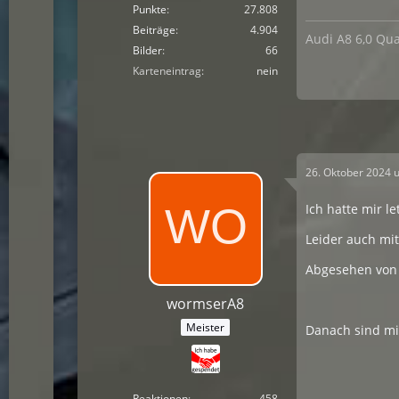
Punkte
27.808
Beiträge
4.904
Audi A8 6,0 Qua
Bilder
66
Karteneintrag
nein
26. Oktober 2024 
Ich hatte mir l
Leider auch mi
Abgesehen von 
wormserA8
Meister
Danach sind mi
Reaktionen
458