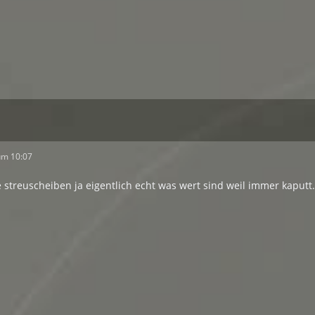
um 10:07
 streuscheiben ja eigentlich echt was wert sind weil immer kaputt