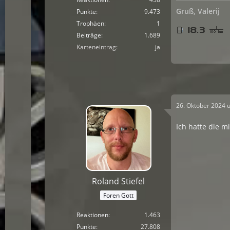
Gruß, Valerij
Punkte
9.473
Trophäen
1
Beiträge
1.689
Karteneintrag
ja
26. Oktober 2024 
Ich hatte die m
Roland Stiefel
Foren Gott
Reaktionen
1.463
Punkte
27.808