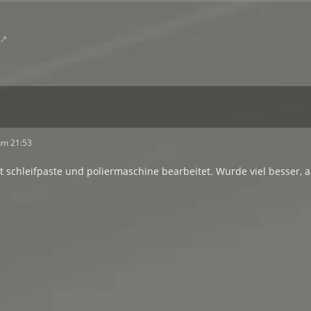
um 21:53
it schleifpaste und poliermaschine bearbeitet. Wurde viel besser, 