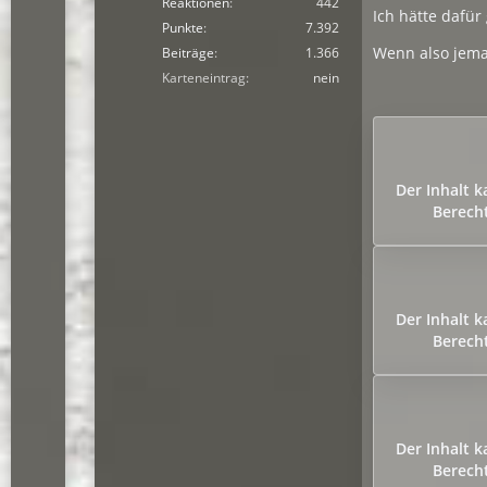
Reaktionen
442
Ich hätte dafür
Punkte
7.392
Wenn also jeman
Beiträge
1.366
Karteneintrag
nein
Der Inhalt 
Berecht
Der Inhalt 
Berecht
Der Inhalt 
Berecht