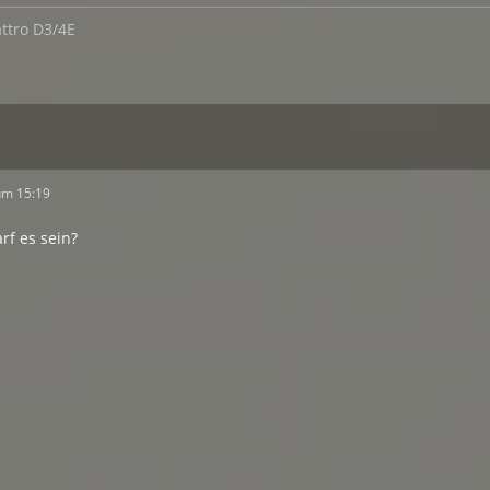
ttro D3/4E
um 15:19
rf es sein?