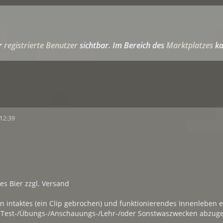
ür
registrierte Benutzer
sichtbar. Im Bereich des
Marktplatzes
ka
12:39
s Bier zzgl. Versand
in intaktes (ein Clip gebrochen) und funktionierendes Innenleben 
 Test-/Übungs-/Anschauungs-/Lehr-/oder Sonstwaszwecken abzug