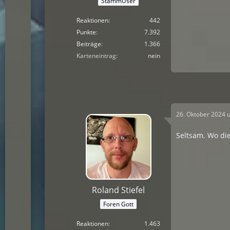
StammUser
Reaktionen
442
Punkte
7.392
Beiträge
1.366
Karteneintrag
nein
26. Oktober 2024 
Seltsam. Wo die
Roland Stiefel
Foren Gott
Reaktionen
1.463