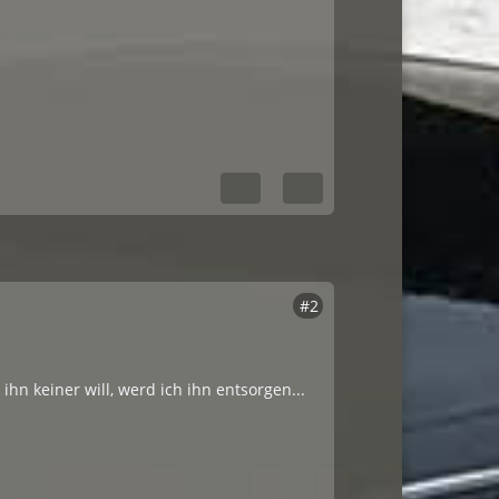
#2
hn keiner will, werd ich ihn entsorgen...