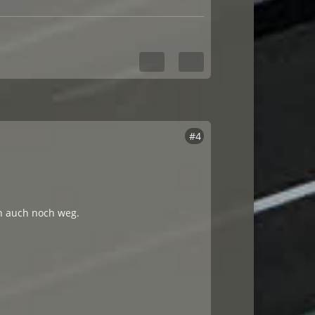
#4
n auch noch weg.