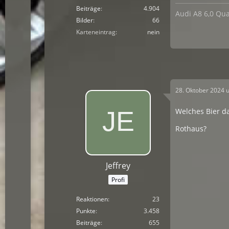
Beiträge
4.904
Audi A8 6,0 Qua
Bilder
66
Karteneintrag
nein
28. Oktober 2024 
Welches Bier da
Rothaus?
Jeffrey
Profi
Reaktionen
23
Punkte
3.458
Beiträge
655