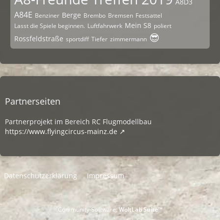
A8D3
A84E
Berge
Benziner
Brembo
Bremsen
Festsattel
Mein S8
Lasst die Spiele beginnen.
Luftfahrwerk
poliert
😎
Rossfeldstraße
sportdiff
Tiefer
zimmermann
Partnerseiten
Partnerprojekt im Bereich RC Flugmodellbau
https://www.flyingcircus-mainz.de
Datenschutzerklärung
Impressum
Community-Software:
WoltLab Suite™