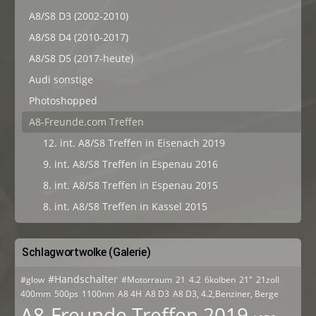
A8/S8 D3 (2002-2010)
A8/S8 D4 (2010-2017)
A8/S8 D5 (2017-heute)
Audi sonstige
Photoshopped
A8-Freunde.com Treffen
12. int. A8/S8 Treffen in Eisenach 2019
9. int. A8/S8 Treffen in Espenau 2016
8. int. A8/S8 Treffen in Espenau 2015
8. int. A8/S8 Treffen in Kassel 2015
Schlagwortwolke (Galerie)
#Handschalter
#glow
#Motorraum
21
4.2
6kolben
21"
21zoll
400mm
500ps
1100nm
A8 4H
A8 D3
A8 D3, 4.2,Benziner, Berge
A8-Freunde Treffen 2019