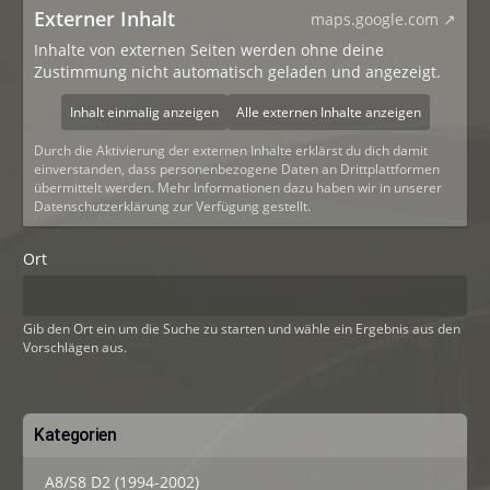
Externer Inhalt
maps.google.com
Inhalte von externen Seiten werden ohne deine
Zustimmung nicht automatisch geladen und angezeigt.
Inhalt einmalig anzeigen
Alle externen Inhalte anzeigen
Durch die Aktivierung der externen Inhalte erklärst du dich damit
einverstanden, dass personenbezogene Daten an Drittplattformen
übermittelt werden. Mehr Informationen dazu haben wir in unserer
Datenschutzerklärung zur Verfügung gestellt.
Ort
Gib den Ort ein um die Suche zu starten und wähle ein Ergebnis aus den
Vorschlägen aus.
Kategorien
A8/S8 D2 (1994-2002)