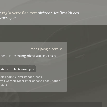
ür
registrierte Benutzer
sichtbar. Im Bereich des
zugreifen.
maps.google.com
eine Zustimmung nicht automatisch
externen Inhalte anzeigen
u dich damit einverstanden, dass
ttelt werden. Mehr Informationen dazu haben
tellt.