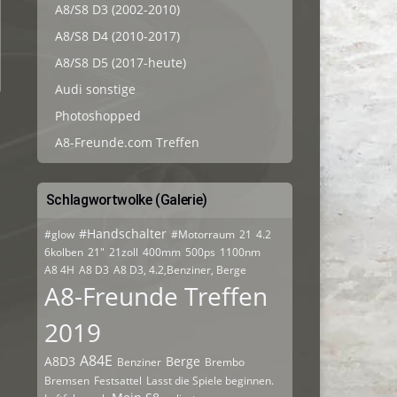
A8/S8 D3 (2002-2010)
A8/S8 D4 (2010-2017)
A8/S8 D5 (2017-heute)
Audi sonstige
Photoshopped
A8-Freunde.com Treffen
Schlagwortwolke (Galerie)
#Handschalter
#glow
#Motorraum
21
4.2
6kolben
21"
21zoll
400mm
500ps
1100nm
A8 4H
A8 D3
A8 D3, 4.2,Benziner, Berge
A8-Freunde Treffen
2019
A84E
A8D3
Berge
Benziner
Brembo
Bremsen
Festsattel
Lasst die Spiele beginnen.