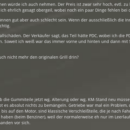
einen würde ich auch nehmen. Der Preis ist zwar sehr hoch, evtl. z
ich ehrlich gesagt obergeil, wobei noch ein paar Dinge fehlen bei 
nnen gut aber auch schlecht sein. Wenn der ausschließlich die Inn
chtig.
fallschäden. Der Verkäufer sagt, das Teil hätte PDC, wobei ich die
. Soweit ich weiß war das immer vorne und hinten und dann mit Sc
uch nicht mehr den originalen Grill drin?
b die Gummiteile jetzt wg. Alterung oder wg. KM-Stand neu müssen i
t es absolut nichts zu bemängeln. Getriebe war mal ein Problem,
 bis auf den Motor, sind klassische Verschleißteile, die je nach Fa
aben (beim Benziner), weil der normalerweise eh nur im Leerlauf
anden vor sich.