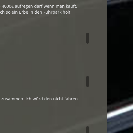
he 4000€ aufregen darf wenn man kauft.
ch so ein Erbe in den Fuhrpark holt.
ut zusammen. Ich würd den nicht fahren