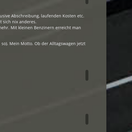
lusive Abschreibung, laufenden Kosten etc.
t sich nix anderes.
mehr. Mit kleinen Benzinern erreicht man
 so). Mein Motto. Ob der Alltagswagen jetzt