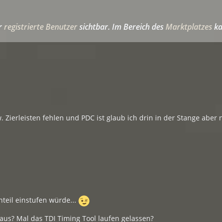
ür
registrierte Benutzer
sichtbar. Im Bereich des
Marktplatzes
ka
w. Zierleisten fehlen und PDC ist glaub ich drin in der Stange aber 
teil einstufen würde...
aus? Mal das TDI Timing Tool laufen gelassen?